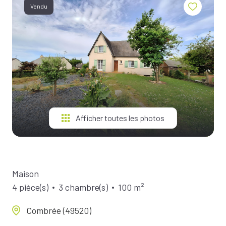
BIENS À
Vendu
LA
LOCATION
ESTIMEZ
VOTRE
BIEN
NOTRE
ÉQUIPE
Afficher toutes les photos
Maison
4 pièce(s)
3 chambre(s)
100 m²
Combrée (49520)