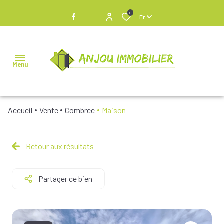
0
Fr
Menu
Accueil
Vente
Combree
Maison
NOS
BIENS À
VENDRE
Retour aux résultats
NOS
Partager ce bien
BIENS
VENDUS
NOS