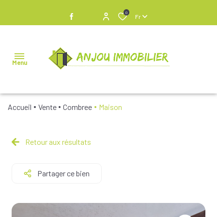
0
Fr
Menu
Accueil
Vente
Combree
Maison
NOS
BIENS À
VENDRE
Retour aux résultats
NOS
Partager ce bien
BIENS
VENDUS
NOS