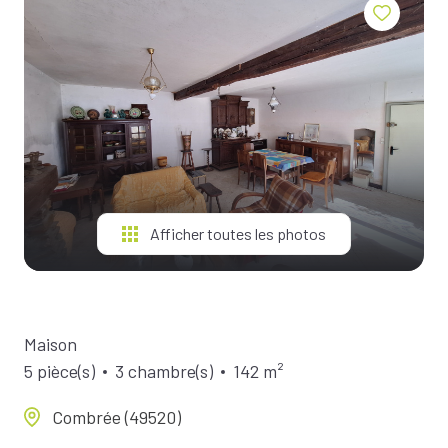
BIENS À
LA
LOCATION
ESTIMEZ
VOTRE
BIEN
NOTRE
ÉQUIPE
Afficher toutes les photos
Maison
5 pièce(s)
3 chambre(s)
142 m²
Combrée (49520)