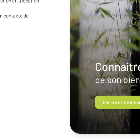
tion et la location
 un contexte de
Connaitre
de son bien
Faire estimer so