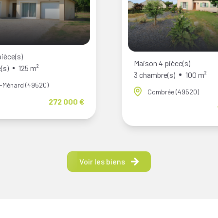
ièce(s)
Maison 4 pièce(s)
(s)
125 m²
3 chambre(s)
100 m²
é-Ménard (49520)
Combrée (49520)
272 000 €
Voir les biens