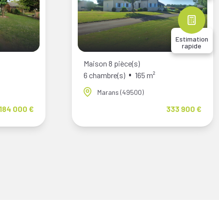
Estimation
rapide
Maison 8 pièce(s)
6 chambre(s)
165 m²
Marans (49500)
184 000 €
333 900 €