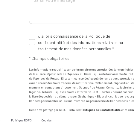
J'ai pris connaissance de la Politique de
confidentialité et des informations relatives au
traitement de mes données personnelles *
* Champs obligatoires
Les informations recueillies sur ce formulaire sont enregistrées dans un fichi
de la clientèle/prospects de l'Agence / du Réseau qui reste Responsable du Trait
de l'Agence / du Réseau. Elles sont conservées jusqu'à demande de suppression et
vous disposez des droits d’accès, de rectification, d’effacement, d’opposition, 
moment en contactant directement l’Agence / Le Réseau. Consultez le site
http
l'Agence / le Réseau, que vos droits « Informatique et Libertés » ne sont pas re
la liste d'opposition au démarchage téléphonique « Bloctel », sur laquelle vous p
Données personnelles, nous vous invitons à ne pas inscrire de Données sensibles
Ce site est protégé par reCAPTCHA, les
Politiques de Confidentialité
et es
Cond
n
Politique RGPD
Cookies