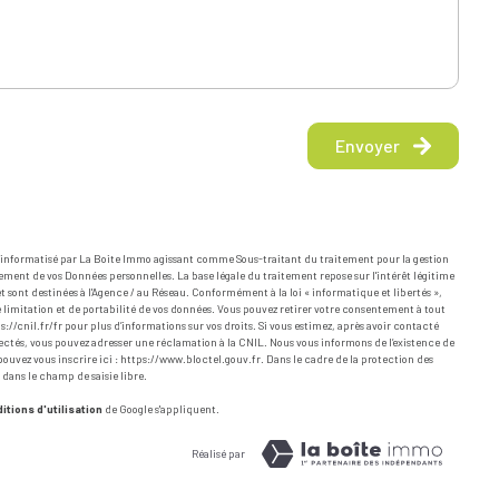
Envoyer
er informatisé par La Boite Immo agissant comme Sous-traitant du traitement pour la gestion
ement de vos Données personnelles. La base légale du traitement repose sur l'intérêt légitime
 sont destinées à l'Agence / au Réseau. Conformément à la loi « informatique et libertés »,
de limitation et de portabilité de vos données. Vous pouvez retirer votre consentement à tout
s://cnil.fr/fr
pour plus d’informations sur vos droits. Si vous estimez, après avoir contacté
spectés, vous pouvez adresser une réclamation à la CNIL. Nous vous informons de l’existence de
ouvez vous inscrire ici :
https://www.bloctel.gouv.fr
. Dans le cadre de la protection des
 dans le champ de saisie libre.
itions d'utilisation
de Google s'appliquent.
Réalisé par