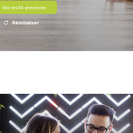
Voir les
54
annonces
Réinitialiser