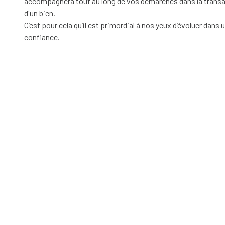
accompagnera tout au long de vos démarches dans la transac
d'un bien.
C’est pour cela qu’il est primordial à nos yeux d’évoluer dans
confiance.