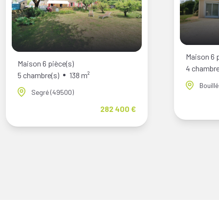
Maison 6 p
Maison 6 pièce(s)
4 chambre
5 chambre(s)
138 m²
Bouill
Segré (49500)
282 400 €