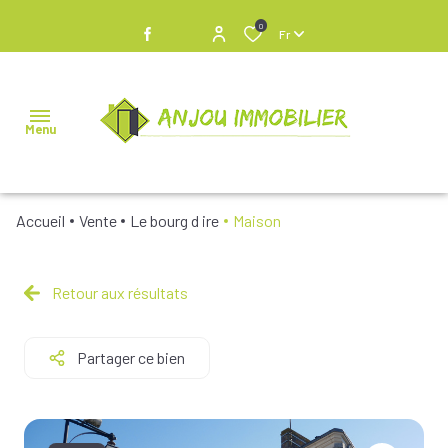
0
Fr
Menu
Accueil
Vente
Le bourg d ire
Maison
NOS
BIENS À
VENDRE
Retour aux résultats
NOS
Partager ce bien
BIENS
VENDUS
NOS