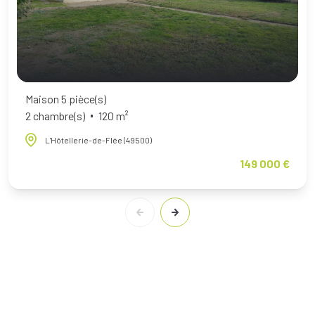
Maison 5 pièce(s)
2 chambre(s)
120 m²
L'Hôtellerie-de-Flée (49500)
149 000 €