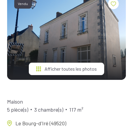
BIENS À
Vendu
LA
LOCATION
ESTIMEZ
VOTRE
BIEN
NOTRE
ÉQUIPE
Afficher toutes les photos
Maison
5 pièce(s)
3 chambre(s)
117 m²
Le Bourg-d'Iré (49520)